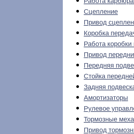
Работа карбюра
Сцепление
Привод сцеплен
Коробка переда
Работа коробки
Привод передни
Передняя подве
Стойка передне
Задняя подвеск
Амортизаторы
Рулевое управл
Тормозные мех
Привод тормозн