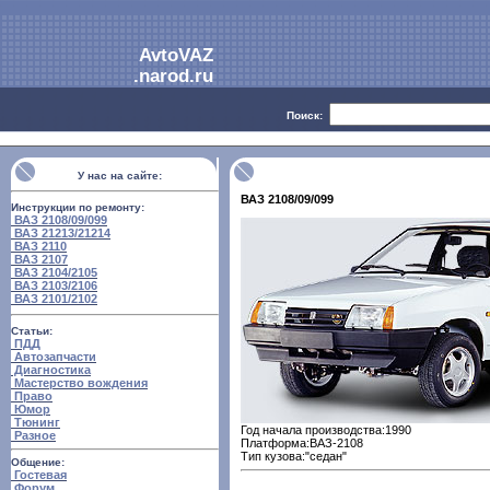
AvtoVAZ
.narod.ru
Поиск:
У нас на сайте:
ВАЗ 2108/09/099
Инструкции по ремонту:
ВАЗ 2108/09/099
ВАЗ 21213/21214
ВАЗ 2110
ВАЗ 2107
ВАЗ 2104/2105
ВАЗ 2103/2106
ВАЗ 2101/2102
Статьи:
ПДД
Автозапчасти
Диагностика
Мастерство вождения
Право
Юмор
Тюнинг
Год начала производства:1990
Разное
Платформа:ВАЗ-2108
Тип кузова:"седан"
Общение:
Гостевая
Форум