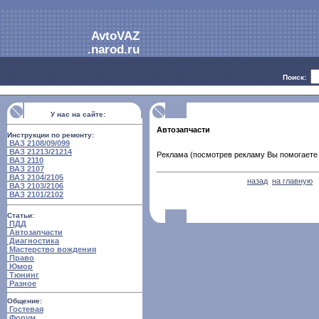
AvtoVAZ
.narod.ru
Поиск:
У нас на сайте:
Автозапчасти
Инструкции по ремонту:
ВАЗ 2108/09/099
ВАЗ 21213/21214
Реклама (посмотрев рекламу Вы помогаете 
ВАЗ 2110
ВАЗ 2107
ВАЗ 2104/2105
назад
на главную
ВАЗ 2103/2106
ВАЗ 2101/2102
Статьи:
ПДД
Автозапчасти
Диагностика
Мастерство вождения
Право
Юмор
Тюнинг
Разное
Общение:
Гостевая
Форум