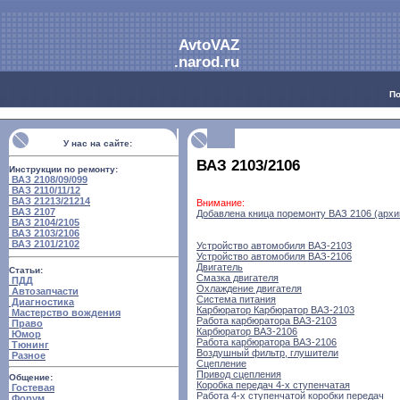
AvtoVAZ
.narod.ru
П
У нас на сайте:
ВАЗ 2103/2106
Инструкции по ремонту:
ВАЗ 2108/09/099
ВАЗ 2110/11/12
ВАЗ 21213/21214
Внимание:
ВАЗ 2107
Добавлена кница поремонту ВАЗ 2106 (архи
ВАЗ 2104/2105
ВАЗ 2103/2106
ВАЗ 2101/2102
Устройство автомобиля ВАЗ-2103
Устройство автомобиля ВАЗ-2106
Двигатель
Статьи:
Смазка двигателя
ПДД
Охлаждение двигателя
Автозапчасти
Система питания
Диагностика
Карбюратор Карбюратор ВАЗ-2103
Мастерство вождения
Работа карбюратора ВАЗ-2103
Право
Карбюратор ВАЗ-2106
Юмор
Работа карбюратора ВАЗ-2106
Тюнинг
Воздушный фильтр, глушители
Разное
Сцепление
Привод сцепления
Общение:
Коробка передач 4-х ступенчатая
Гостевая
Работа 4-х ступенчатой коробки передач
Форум