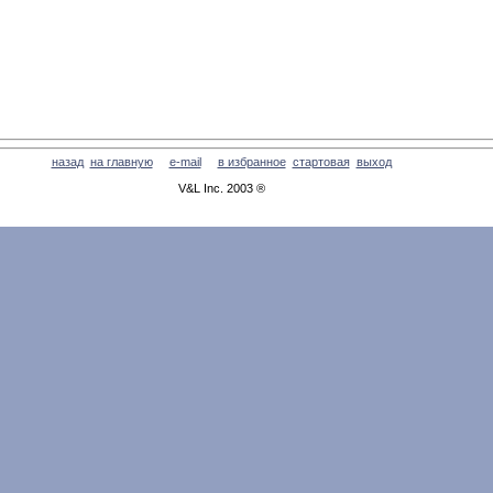
назад
на главную
e-mail
в избранное
cтартовая
выход
V&L Inc. 2003 ®