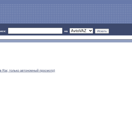
оиск:
на
в Rar, только автономный просмотр)