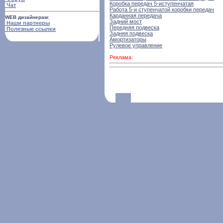
Коробка передач 5-иступенчатая
Чат
Работа 5-и ступенчатой коробки передач
Карданная передача
WEB дизайнерам:
Задний мост
Наши партнеры
Передняя подвеска
Полезные ссылки
Задняя подвеска
Амортизаторы
Рулевое управление
Реклама: