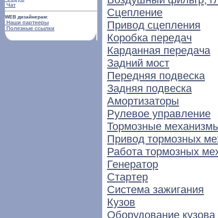
Чат
Сцепление
WEB дизайнерам:
Привод сцепления
Наши партнеры
Полезные ссылки
Коробка передач
Карданная передача
Задний мост
Передняя подвеска
Задняя подвеска
Амортизаторы
Рулевое управление
Тормозные механизм
Привод тормозных ме
Работа тормозных ме
Генератор
Стартер
Система зажигания
Кузов
Оборудование кузова