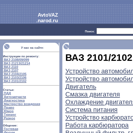
AvtoVAZ
.narod.ru
Поиск:
У нас на сайте:
ВАЗ 2101/2102
Инструкции по ремонту:
ВАЗ 2108/09/099
ВАЗ 21213/21214
ВАЗ 2110
Устройство автомоби
ВАЗ 2107
ВАЗ 2104/2105
Устройство автомоби
ВАЗ 2103/2106
ВАЗ 2101/2102
Двигатель
Статьи:
Смазка двигателя
ПДД
Автозапчасти
Охлаждение двигател
Диагностика
Мастерство вождения
Право
Система питания
Юмор
Тюнинг
Устройство карбюрат
Разное
Работа карбюратора
Общение:
Гостевая
Воздушный фильтр, г
Форум