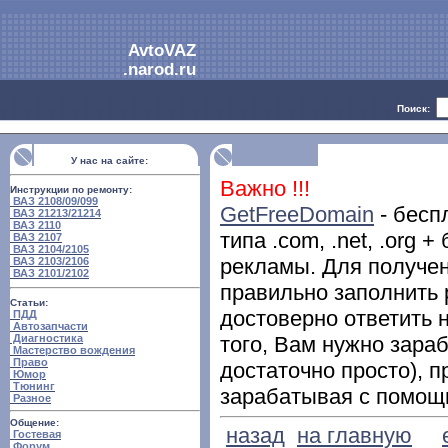
AvtoVAZ
.narod.ru
Поиск:
У нас на сайте:
Важно !!!
Инструкции по ремонту:
ВАЗ 2108/09/099
GetFreeDomain
- бесп
ВАЗ 21213/21214
ВАЗ 2110
типа .com, .net, .org 
ВАЗ 2107
ВАЗ 2104/2105
рекламы. Для получен
ВАЗ 2103/2106
ВАЗ 2101/2102
правильно заполнить
Статьи:
достоверно ответить 
ПДД
Автозапчасти
Диагностика
того, Вам нужно зараб
Мастерство вождения
Право
достаточно просто), п
Юмор
Тюнинг
зарабатывая с помощь
Разное
Общение:
назад
на главную
Гостевая
Форум